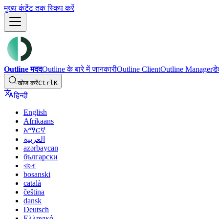
मुख्य कंटेंट तक स्किप करें
Outline मदद
Outline के बारे में जानकारी
Outline Client
Outline Manager
ड
खोज करें
Ctrl
K
हिन्दी
English
Afrikaans
አማርኛ
العربية
azərbaycan
български
বাংলা
bosanski
català
čeština
dansk
Deutsch
Ελληνικά