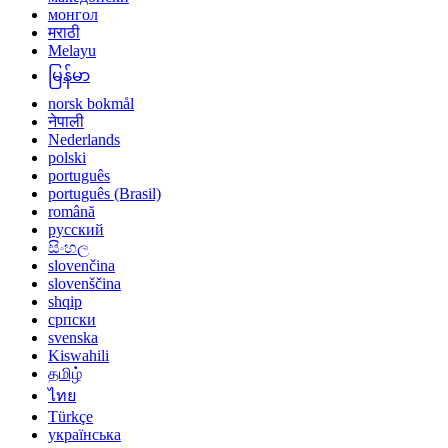
монгол
मराठी
Melayu
မြန်မာ
norsk bokmål
नेपाली
Nederlands
polski
português
português (Brasil)
română
русский
සිංහල
slovenčina
slovenščina
shqip
српски
svenska
Kiswahili
தமிழ்
ไทย
Türkçe
українська