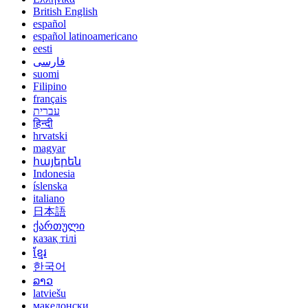
British English
español
español latinoamericano
eesti
فارسی
suomi
Filipino
français
עברית
हिन्दी
hrvatski
magyar
հայերեն
Indonesia
íslenska
italiano
日本語
ქართული
қазақ тілі
ខ្មែរ
한국어
ລາວ
latviešu
македонски