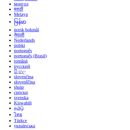
монгол
मराठी
Melayu
မြန်မာ
norsk bokmål
नेपाली
Nederlands
polski
português
português (Brasil)
română
русский
සිංහල
slovenčina
slovenščina
shqip
српски
svenska
Kiswahili
தமிழ்
ไทย
Türkçe
українська