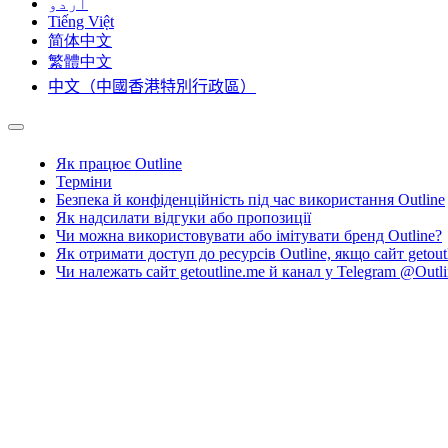
اردو
Tiếng Việt
简体中文
繁體中文
中文（中國香港特別行政區）
Як працює Outline
Терміни
Безпека й конфіденційність під час використання Outline
Як надсилати відгуки або пропозиції
Чи можна використовувати або імітувати бренд Outline?
Як отримати доступ до ресурсів Outline, якщо сайт getout
Чи належать сайт getoutline.me й канал у Telegram @Outli