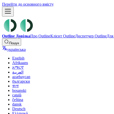
Перейти до основного вмісту
Outline Довідка
Про Outline
Клієнт Outline
Диспетчер Outline
Для
Пошук
українська
English
Afrikaans
አማርኛ
العربية
azərbaycan
български
বাংলা
bosanski
català
čeština
dansk
Deutsch
Ελληνικά