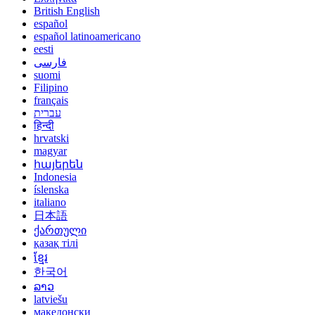
British English
español
español latinoamericano
eesti
فارسی
suomi
Filipino
français
עברית
हिन्दी
hrvatski
magyar
հայերեն
Indonesia
íslenska
italiano
日本語
ქართული
қазақ тілі
ខ្មែរ
한국어
ລາວ
latviešu
македонски