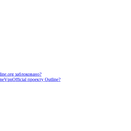
line.org заблоковано?
neVpnOfficial проекту Outline?