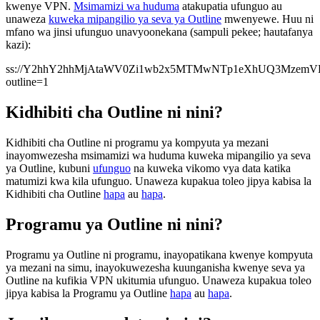
kwenye VPN.
Msimamizi wa huduma
atakupatia ufunguo au
unaweza
kuweka mipangilio ya seva ya Outline
mwenyewe. Huu ni
mfano wa jinsi ufunguo unavyoonekana (sampuli pekee; hautafanya
kazi):
ss://
Y2hhY2hhMjAtaWV0Zi1wb2x5MTMwNTp1eXhUQ3MzemV
outline=1
Kidhibiti cha Outline ni nini?
Kidhibiti cha Outline ni programu ya kompyuta ya mezani
inayomwezesha msimamizi wa huduma kuweka mipangilio ya seva
ya Outline, kubuni
ufunguo
na kuweka vikomo vya data katika
matumizi kwa kila ufunguo. Unaweza kupakua toleo jipya kabisa la
Kidhibiti cha Outline
hapa
au
hapa
.
Programu ya Outline ni nini?
Programu ya Outline ni programu, inayopatikana kwenye kompyuta
ya mezani na simu, inayokuwezesha kuunganisha kwenye seva ya
Outline na kufikia VPN ukitumia ufunguo. Unaweza kupakua toleo
jipya kabisa la Programu ya Outline
hapa
au
hapa
.