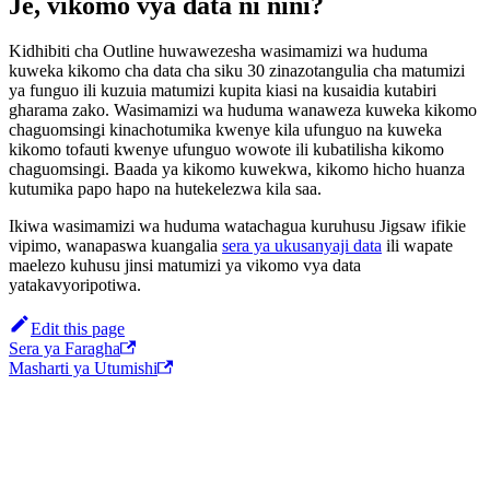
Je, vikomo vya data ni nini?
Kidhibiti cha Outline huwawezesha wasimamizi wa huduma
kuweka kikomo cha data cha siku 30 zinazotangulia cha matumizi
ya funguo ili kuzuia matumizi kupita kiasi na kusaidia kutabiri
gharama zako. Wasimamizi wa huduma wanaweza kuweka kikomo
chaguomsingi kinachotumika kwenye kila ufunguo na kuweka
kikomo tofauti kwenye ufunguo wowote ili kubatilisha kikomo
chaguomsingi. Baada ya kikomo kuwekwa, kikomo hicho huanza
kutumika papo hapo na hutekelezwa kila saa.
Ikiwa wasimamizi wa huduma watachagua kuruhusu Jigsaw ifikie
vipimo, wanapaswa kuangalia
sera ya ukusanyaji data
ili wapate
maelezo kuhusu jinsi matumizi ya vikomo vya data
yatakavyoripotiwa.
Edit this page
Sera ya Faragha
Masharti ya Utumishi