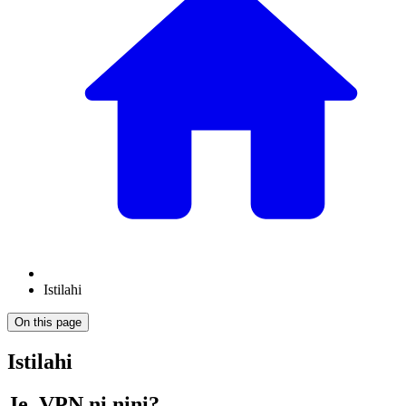
Istilahi
On this page
Istilahi
Je, VPN ni nini?