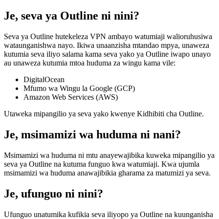
Je, seva ya Outline ni nini?
Seva ya Outline hutekeleza VPN ambayo watumiaji walioruhusiwa
wataunganishwa nayo. Ikiwa unaanzisha mtandao mpya, unaweza
kutumia seva iliyo salama kama seva yako ya Outline iwapo unayo
au unaweza kutumia mtoa huduma za wingu kama vile:
DigitalOcean
Mfumo wa Wingu la Google (GCP)
Amazon Web Services (AWS)
Utaweka mipangilio ya seva yako kwenye Kidhibiti cha Outline.
Je, msimamizi wa huduma ni nani?
Msimamizi wa huduma ni mtu anayewajibika kuweka mipangilio ya
seva ya Outline na kutuma funguo kwa watumiaji. Kwa ujumla
msimamizi wa huduma anawajibikia gharama za matumizi ya seva.
Je, ufunguo ni nini?
Ufunguo unatumika kufikia seva iliyopo ya Outline na kuunganisha