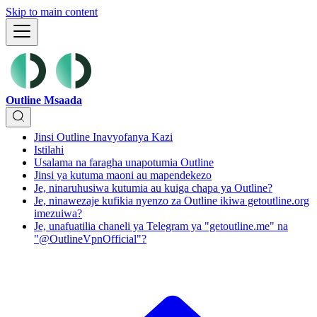
Skip to main content
Outline Msaada
Jinsi Outline Inavyofanya Kazi
Istilahi
Usalama na faragha unapotumia Outline
Jinsi ya kutuma maoni au mapendekezo
Je, ninaruhusiwa kutumia au kuiga chapa ya Outline?
Je, ninawezaje kufikia nyenzo za Outline ikiwa getoutline.org
imezuiwa?
Je, unafuatilia chaneli ya Telegram ya "getoutline.me" na
"@OutlineVpnOfficial"?