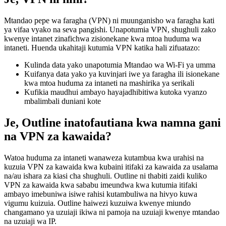
Mtandao pepe wa faragha (VPN) ni muunganisho wa faragha kati
ya vifaa vyako na seva pangishi. Unapotumia VPN, shughuli zako
kwenye intanet zinafichwa zisionekane kwa mtoa huduma wa
intaneti. Huenda ukahitaji kutumia VPN katika hali zifuatazo:
Kulinda data yako unapotumia Mtandao wa Wi-Fi ya umma
Kuifanya data yako ya kuvinjari iwe ya faragha ili isionekane
kwa mtoa huduma za intaneti na mashirika ya serikali
Kufikia maudhui ambayo hayajadhibitiwa kutoka vyanzo
mbalimbali duniani kote
Je, Outline inatofautiana kwa namna gani
na VPN za kawaida?
Watoa huduma za intaneti wanaweza kutambua kwa urahisi na
kuzuia VPN za kawaida kwa kubaini itifaki za kawaida za usalama
na/au ishara za kiasi cha shughuli. Outline ni thabiti zaidi kuliko
VPN za kawaida kwa sababu imeundwa kwa kutumia itifaki
ambayo imebuniwa isiwe rahisi kutambuliwa na hivyo kuwa
vigumu kuizuia. Outline haiwezi kuzuiwa kwenye miundo
changamano ya uzuiaji ikiwa ni pamoja na uzuiaji kwenye mtandao
na uzuiaji wa IP.