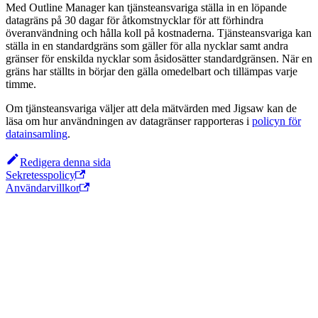
Med Outline Manager kan tjänsteansvariga ställa in en löpande
datagräns på 30 dagar för åtkomstnycklar för att förhindra
överanvändning och hålla koll på kostnaderna. Tjänsteansvariga kan
ställa in en standardgräns som gäller för alla nycklar samt andra
gränser för enskilda nycklar som åsidosätter standardgränsen. När en
gräns har ställts in börjar den gälla omedelbart och tillämpas varje
timme.
Om tjänsteansvariga väljer att dela mätvärden med Jigsaw kan de
läsa om hur användningen av datagränser rapporteras i
policyn för
datainsamling
.
Redigera denna sida
Sekretesspolicy
Användarvillkor