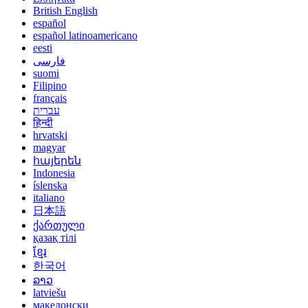
British English
español
español latinoamericano
eesti
فارسی
suomi
Filipino
français
עברית
हिन्दी
hrvatski
magyar
հայերեն
Indonesia
íslenska
italiano
日本語
ქართული
қазақ тілі
ខ្មែរ
한국어
ລາວ
latviešu
македонски