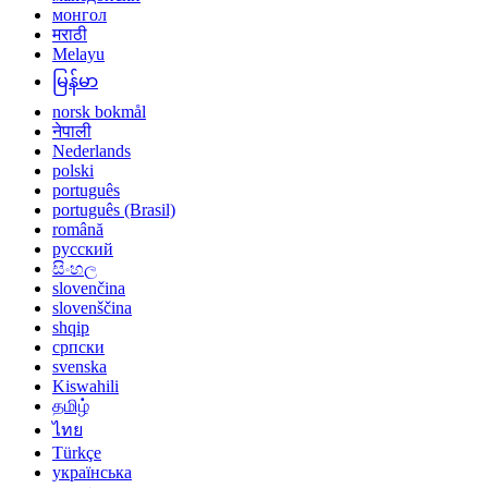
монгол
मराठी
Melayu
မြန်မာ
norsk bokmål
नेपाली
Nederlands
polski
português
português (Brasil)
română
русский
සිංහල
slovenčina
slovenščina
shqip
српски
svenska
Kiswahili
தமிழ்
ไทย
Türkçe
українська