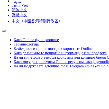
اردو
Tiếng Việt
简体中文
繁體中文
中文（中國香港特別行政區）
Како Outline функционише
Терминологија
Безбедност и приватност док користите Outline
Како да пошаљете повратне информације или предлоге
Да ли ми је дозвољено да користим или копирам бренд O
Како могу да приступим Outline ресурсима ако је getoutli
Да ли подржавате getoutline.me и Telegram канал @Outlin