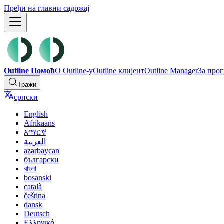
Пређи на главни садржај
Outline Помоћ
О Outline-у
Outline клијент
Outline Manager
За про
Тражи
српски
English
Afrikaans
አማርኛ
العربية
azərbaycan
български
বাংলা
bosanski
català
čeština
dansk
Deutsch
Ελληνικά