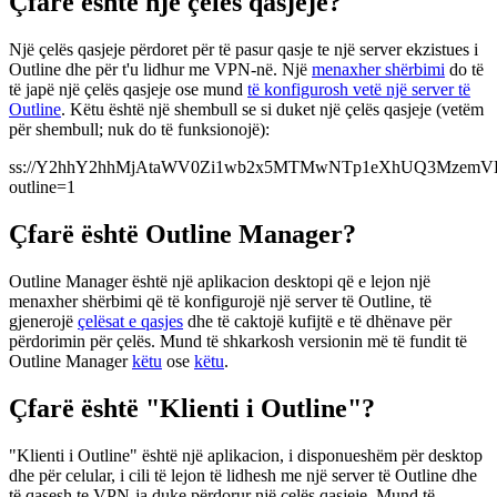
Çfarë është një çelës qasjeje?
Një çelës qasjeje përdoret për të pasur qasje te një server ekzistues i
Outline dhe për t'u lidhur me VPN-në. Një
menaxher shërbimi
do të
të japë një çelës qasjeje ose mund
të konfigurosh vetë një server të
Outline
. Këtu është një shembull se si duket një çelës qasjeje (vetëm
për shembull; nuk do të funksionojë):
ss://
Y2hhY2hhMjAtaWV0Zi1wb2x5MTMwNTp1eXhUQ3MzemV
outline=1
Çfarë është Outline Manager?
Outline Manager është një aplikacion desktopi që e lejon një
menaxher shërbimi që të konfigurojë një server të Outline, të
gjenerojë
çelësat e qasjes
dhe të caktojë kufijtë e të dhënave për
përdorimin për çelës. Mund të shkarkosh versionin më të fundit të
Outline Manager
këtu
ose
këtu
.
Çfarë është "Klienti i Outline"?
"Klienti i Outline" është një aplikacion, i disponueshëm për desktop
dhe për celular, i cili të lejon të lidhesh me një server të Outline dhe
të qasesh te VPN-ja duke përdorur një çelës qasjeje. Mund të