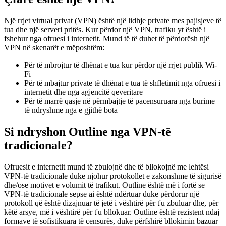
Një rrjet virtual privat (VPN) është një lidhje private mes pajisjeve të
tua dhe një serveri pritës. Kur përdor një VPN, trafiku yt është i
fshehur nga ofruesi i internetit. Mund të të duhet të përdorësh një
VPN në skenarët e mëposhtëm:
Për të mbrojtur të dhënat e tua kur përdor një rrjet publik Wi-
Fi
Për të mbajtur private të dhënat e tua të shfletimit nga ofruesi i
internetit dhe nga agjencitë qeveritare
Për të marrë qasje në përmbajtje të pacensuruara nga burime
të ndryshme nga e gjithë bota
Si ndryshon Outline nga VPN-të
tradicionale?
Ofruesit e internetit mund të zbulojnë dhe të bllokojnë me lehtësi
VPN-të tradicionale duke njohur protokollet e zakonshme të sigurisë
dhe/ose motivet e volumit të trafikut. Outline është më i fortë se
VPN-të tradicionale sepse ai është ndërtuar duke përdorur një
protokoll që është dizajnuar të jetë i vështirë për t'u zbuluar dhe, për
këtë arsye, më i vështirë për t'u bllokuar. Outline është rezistent ndaj
formave të sofistikuara të censurës, duke përfshirë bllokimin bazuar