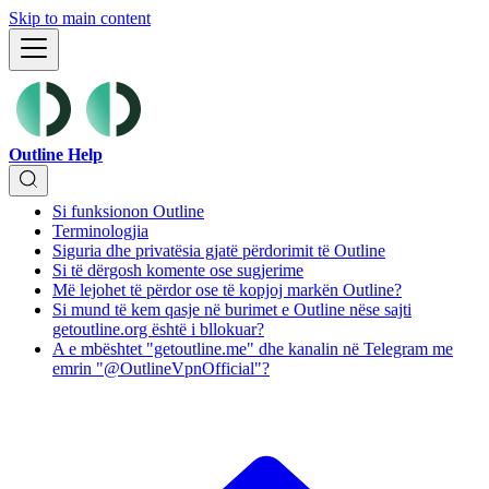
Skip to main content
Outline Help
Si funksionon Outline
Terminologjia
Siguria dhe privatësia gjatë përdorimit të Outline
Si të dërgosh komente ose sugjerime
Më lejohet të përdor ose të kopjoj markën Outline?
Si mund të kem qasje në burimet e Outline nëse sajti
getoutline.org është i bllokuar?
A e mbështet "getoutline.me" dhe kanalin në Telegram me
emrin "@OutlineVpnOfficial"?