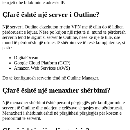
te rrjeti dhe bllokimin e adresës IP.
Çfarë është një server i Outline?
Një server i Outline ekzekuton rrjetin VPN me të cilin do të lidhen
përdoruesit e lejuar. Nëse po krijon një rrjet të ri, mund të përdorësh
serverin tënd të sigurt si server të Outline, nëse ke një të tillë, ose
mund të përdorësh një ofrues të shërbimeve të resë kompjuterike, si
p.sh.:
DigitalOcean
Google Cloud Platform (GCP)
Amazon Web Services (AWS)
Do të konfigurosh serverin tënd në Outline Manager.
Çfarë është një menaxher shërbimi?
Një menaxher shërbimi është personi përgjegjës për konfigurimin e
serverit të Outline dhe ndarjen e çelësave të qasjes me përdoruesit.
Menaxheri i shërbimit është në përgjithësi përgjegjës për koston e
përdorimit të serverit.