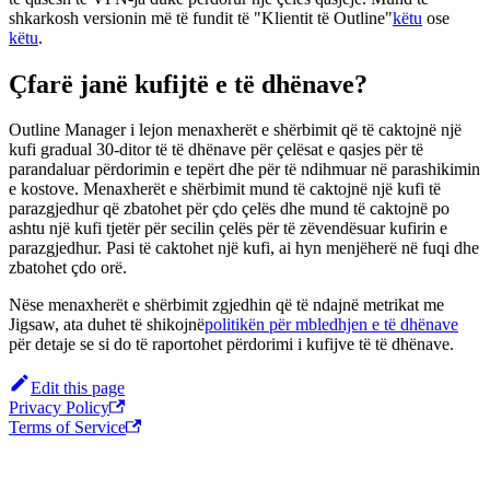
shkarkosh versionin më të fundit të "Klientit të Outline"
këtu
ose
këtu
.
Çfarë janë kufijtë e të dhënave?
Outline Manager i lejon menaxherët e shërbimit që të caktojnë një
kufi gradual 30-ditor të të dhënave për çelësat e qasjes për të
parandaluar përdorimin e tepërt dhe për të ndihmuar në parashikimin
e kostove. Menaxherët e shërbimit mund të caktojnë një kufi të
parazgjedhur që zbatohet për çdo çelës dhe mund të caktojnë po
ashtu një kufi tjetër për secilin çelës për të zëvendësuar kufirin e
parazgjedhur. Pasi të caktohet një kufi, ai hyn menjëherë në fuqi dhe
zbatohet çdo orë.
Nëse menaxherët e shërbimit zgjedhin që të ndajnë metrikat me
Jigsaw, ata duhet të shikojnë
politikën për mbledhjen e të dhënave
për detaje se si do të raportohet përdorimi i kufijve të të dhënave.
Edit this page
Privacy Policy
Terms of Service