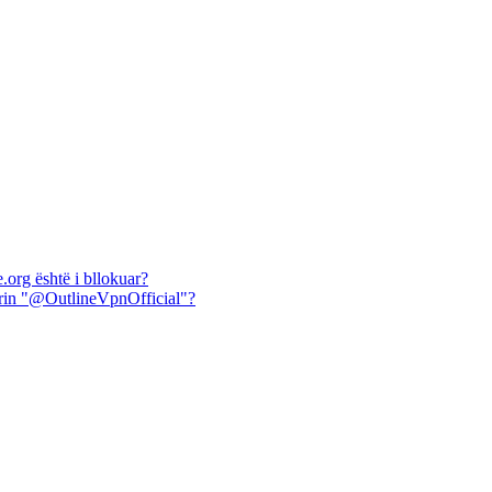
.org është i bllokuar?
mrin "@OutlineVpnOfficial"?