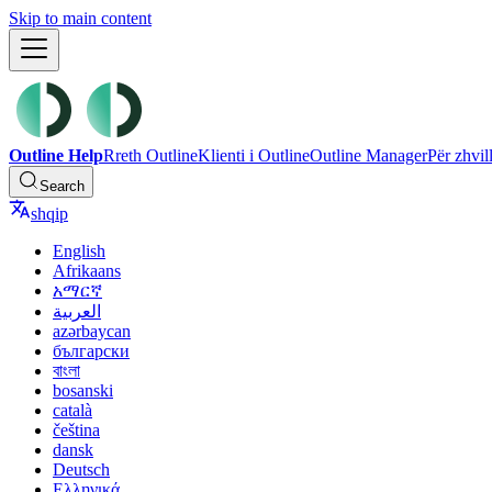
Skip to main content
Outline Help
Rreth Outline
Klienti i Outline
Outline Manager
Për zhvil
Search
shqip
English
Afrikaans
አማርኛ
العربية
azərbaycan
български
বাংলা
bosanski
català
čeština
dansk
Deutsch
Ελληνικά