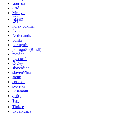
монгол
मराठी
Melayu
မြန်မာ
norsk bokmål
नेपाली
Nederlands
polski
português
português (Brasil)
română
русский
සිංහල
slovenčina
slovenščina
shqip
српски
svenska
Kiswahili
தமிழ்
ไทย
Türkçe
українська