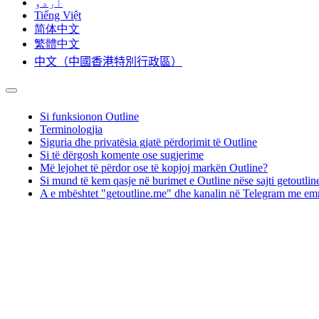
اردو
Tiếng Việt
简体中文
繁體中文
中文（中國香港特別行政區）
Si funksionon Outline
Terminologjia
Siguria dhe privatësia gjatë përdorimit të Outline
Si të dërgosh komente ose sugjerime
Më lejohet të përdor ose të kopjoj markën Outline?
Si mund të kem qasje në burimet e Outline nëse sajti getoutline
A e mbështet "getoutline.me" dhe kanalin në Telegram me e