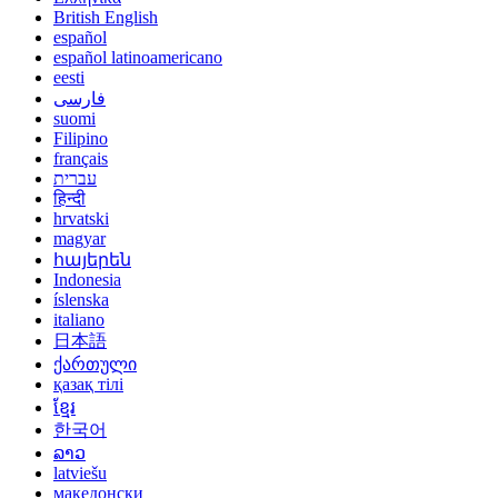
British English
español
español latinoamericano
eesti
فارسی
suomi
Filipino
français
עברית
हिन्दी
hrvatski
magyar
հայերեն
Indonesia
íslenska
italiano
日本語
ქართული
қазақ тілі
ខ្មែរ
한국어
ລາວ
latviešu
македонски