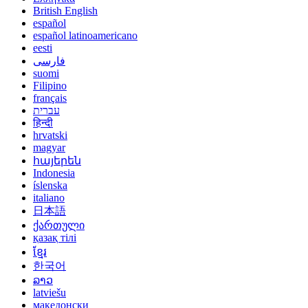
British English
español
español latinoamericano
eesti
فارسی
suomi
Filipino
français
עברית
हिन्दी
hrvatski
magyar
հայերեն
Indonesia
íslenska
italiano
日本語
ქართული
қазақ тілі
ខ្មែរ
한국어
ລາວ
latviešu
македонски