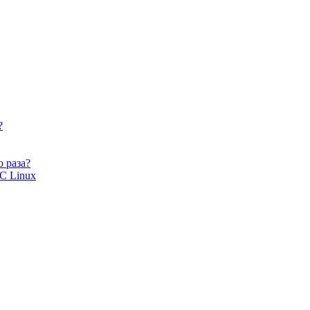
?
 раза?
ОС Linux