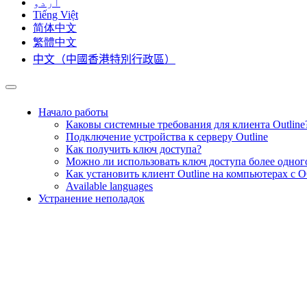
اردو
Tiếng Việt
简体中文
繁體中文
中文（中國香港特別行政區）
Начало работы
Каковы системные требования для клиента Outline
Подключение устройства к серверу Outline
Как получить ключ доступа?
Можно ли использовать ключ доступа более одного
Как установить клиент Outline на компьютерах с 
Available languages
Устранение неполадок