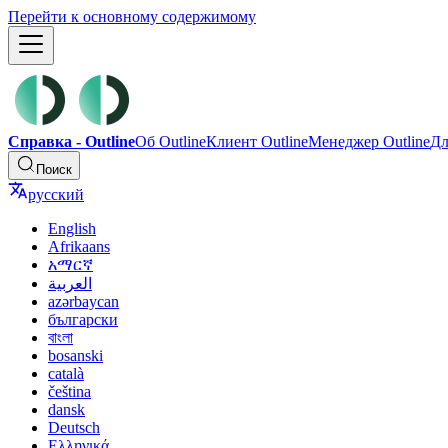
Перейти к основному содержимому
Cправка - Outline
Об Outline
Клиент Outline
Менеджер Outline
Дл
Поиск
русский
English
Afrikaans
አማርኛ
العربية
azərbaycan
български
বাংলা
bosanski
català
čeština
dansk
Deutsch
Ελληνικά