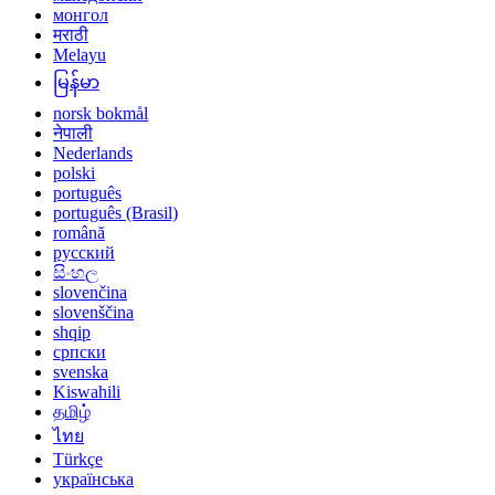
монгол
मराठी
Melayu
မြန်မာ
norsk bokmål
नेपाली
Nederlands
polski
português
português (Brasil)
română
русский
සිංහල
slovenčina
slovenščina
shqip
српски
svenska
Kiswahili
தமிழ்
ไทย
Türkçe
українська