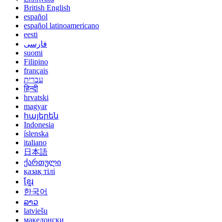
British English
español
español latinoamericano
eesti
فارسی
suomi
Filipino
français
עברית
हिन्दी
hrvatski
magyar
հայերեն
Indonesia
íslenska
italiano
日本語
ქართული
қазақ тілі
ខ្មែរ
한국어
ລາວ
latviešu
македонски