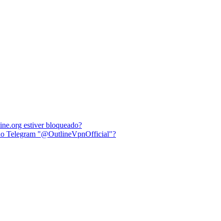
ine.org estiver bloqueado?
l do Telegram "@OutlineVpnOfficial"?