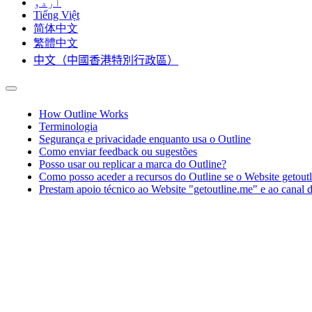
اردو
Tiếng Việt
简体中文
繁體中文
中文（中國香港特別行政區）
How Outline Works
Terminologia
Segurança e privacidade enquanto usa o Outline
Como enviar feedback ou sugestões
Posso usar ou replicar a marca do Outline?
Como posso aceder a recursos do Outline se o Website getoutl
Prestam apoio técnico ao Website "getoutline.me" e ao cana