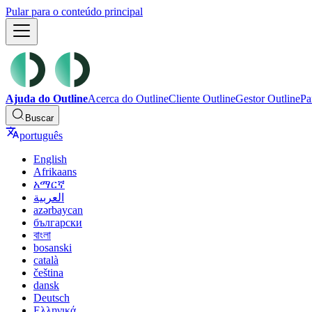
Pular para o conteúdo principal
Ajuda do Outline
Acerca do Outline
Cliente Outline
Gestor Outline
Pa
Buscar
português
English
Afrikaans
አማርኛ
العربية
azərbaycan
български
বাংলা
bosanski
català
čeština
dansk
Deutsch
Ελληνικά