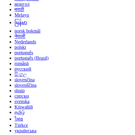
монгол
मराठी
Melayu
မြန်မာ
norsk bokmål
नेपाली
Nederlands
polski
português
português (Brasil)
română
русский
සිංහල
slovenčina
slovenščina
shqip
српски
svenska
Kiswahili
தமிழ்
ไทย
Türkçe
українська