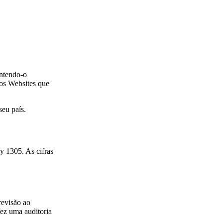
antendo-o
 os Websites que
eu país.
y 1305. As cifras
revisão ao
ez uma auditoria