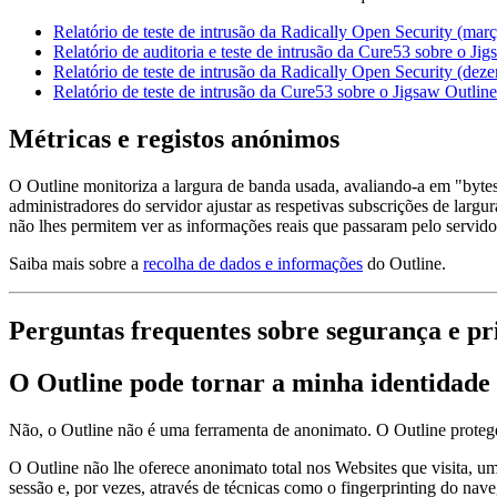
Relatório de teste de intrusão da Radically Open Security (mar
Relatório de auditoria e teste de intrusão da Cure53 sobre o J
Relatório de teste de intrusão da Radically Open Security (de
Relatório de teste de intrusão da Cure53 sobre o Jigsaw Outl
Métricas e registos anónimos
O Outline monitoriza a largura de banda usada, avaliando-a em "bytes
administradores do servidor ajustar as respetivas subscrições de lar
não lhes permitem ver as informações reais que passaram pelo servido
Saiba mais sobre a
recolha de dados e informações
do Outline.
Perguntas frequentes sobre segurança e pr
O Outline pode tornar a minha identidade
Não, o Outline não é uma ferramenta de anonimato. O Outline protege
O Outline não lhe oferece anonimato total nos Websites que visita, um
sessão e, por vezes, através de técnicas como o fingerprinting do na