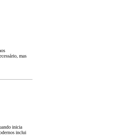
aos
ecessário, mas
uando inicia
odernos inclui