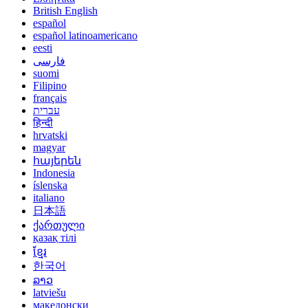
British English
español
español latinoamericano
eesti
فارسی
suomi
Filipino
français
עברית
हिन्दी
hrvatski
magyar
հայերեն
Indonesia
íslenska
italiano
日本語
ქართული
қазақ тілі
ខ្មែរ
한국어
ລາວ
latviešu
македонски