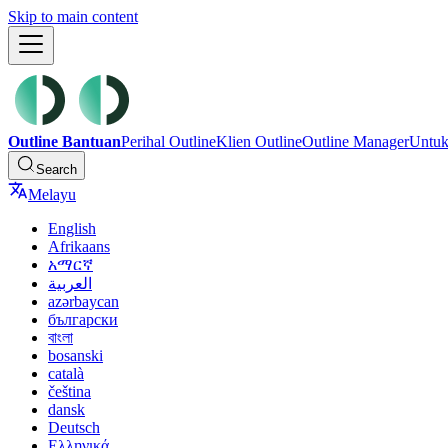
Skip to main content
Outline Bantuan
Perihal Outline
Klien Outline
Outline Manager
Untu
Search
Melayu
English
Afrikaans
አማርኛ
العربية
azərbaycan
български
বাংলা
bosanski
català
čeština
dansk
Deutsch
Ελληνικά