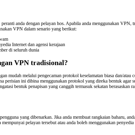
 peranti anda dengan pelayan hos. Apabila anda menggunakan VPN, tr
unakan VPN dalam senario yang berikut:
awam
edia Internet dan agensi kerajaan
ber di seluruh dunia
gan VPN tradisional?
gan mudah melalui pengecaman protokol keselamatan biasa dan/atau c
ana perisian ini dibina menggunakan protokol yang direka bentuk agar 
engatasi bentuk penapisan yang canggih termasuk sekatan berasaskan r
engguna yang dibenarkan. Jika anda membuat rangkaian baharu, and
da mempunyai pelayan tersebut atau anda boleh menggunakan penyedia