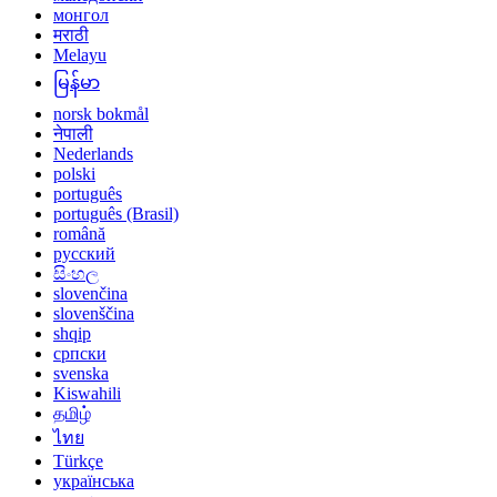
монгол
मराठी
Melayu
မြန်မာ
norsk bokmål
नेपाली
Nederlands
polski
português
português (Brasil)
română
русский
සිංහල
slovenčina
slovenščina
shqip
српски
svenska
Kiswahili
தமிழ்
ไทย
Türkçe
українська