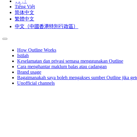
اردو
Tiếng Việt
简体中文
繁體中文
中文（中國香港特別行政區）
How Outline Works
Istilah
Keselamatan dan privasi semasa menggunakan Outline
Cara menghantar maklum balas atau cadangan
Brand usage
Bagaimanakah saya boleh mengakses sumber Outline jika geto
Unofficial channels