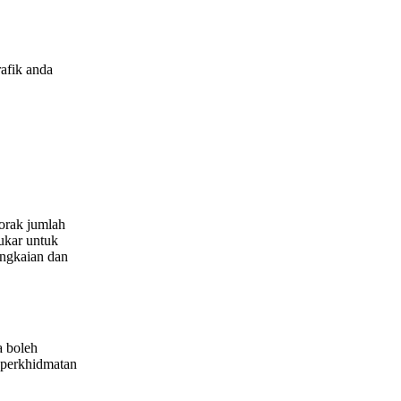
afik anda
orak jumlah
sukar untuk
angkaian dan
a boleh
 perkhidmatan