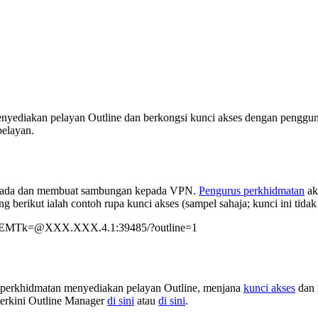
nyediakan pelayan Outline dan berkongsi kunci akses dengan penggu
elayan.
ia ada dan membuat sambungan kepada VPN.
Pengurus perkhidmatan
ak
ng berikut ialah contoh rupa kunci akses (sampel sahaja; kunci ini tidak
EMTk=@XXX.XXX.4.1
:39485/?outline=1
 perkhidmatan menyediakan pelayan Outline, menjana
kunci akses
dan 
terkini Outline Manager
di sini
atau
di sini
.