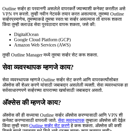
Outline सर्व्हर हा परवानगी असलेले वापरकर्ते ज्याच्याशी कनेक्ट करतील असे
VPN रन करतो. तुम्ही नवीन नेटवर्क तयार करत असल्यास, तुमच्या Outline
सर्व्हरप्रमाणेच, तुमच्याकडे तुमचा स्वतःचा सर्व्हर असल्यास तो वापरू शकता
किंवा तुम्ही क्लाउड सेवा पुरवठादार वापरू शकता, जसे की:
DigitalOcean
Google Cloud Platform (GCP)
Amazon Web Services (AWS)
तुम्ही Outline Manager मध्ये तुमचा सर्व्हर सेट करू शकता.
सेवा व्यवस्थापक म्हणजे काय?
सेवा व्यवस्थापक म्हणजे Outline सर्व्हर सेट करणे आणि वापरकर्त्यांसोबत
अ‍ॅक्सेस की शेअर करणे यांसाठी जबाबदार असलेली व्यक्ती. सेवा व्यवस्थापक हा
सर्वसाधारणपणे सर्व्हरच्या वापराच्या खर्चासाठी जबाबदार असतो.
अ‍ॅक्सेस की म्हणजे काय?
अ‍ॅक्सेस की ही सध्याचा Outline सर्व्हर अ‍ॅक्सेस करण्यासाठी आणि VPN शी
कनेक्ट करण्यासाठी वापरली जाते.
सेवा व्यवस्थापक
तुम्हाला अ‍ॅक्सेस की देईल
किंवा तुम्ही स्वतः
Outline सर्व्हर सेट करणे
हे करू शकता. अ‍ॅक्सेस की कशी
दिसते त्याचे उदाहरण इथे दिले आहे (फक्त नमुना; काम करणार नाही):