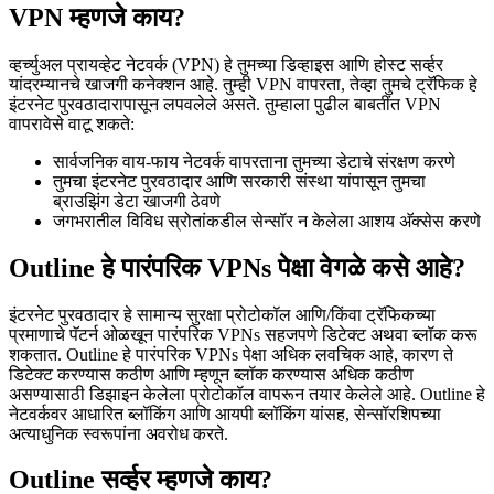
VPN म्हणजे काय?
व्हर्च्युअल प्रायव्हेट नेटवर्क (VPN) हे तुमच्या डिव्हाइस आणि होस्ट सर्व्हर
यांदरम्यानचे खाजगी कनेक्शन आहे. तुम्ही VPN वापरता, तेव्हा तुमचे ट्रॅफिक हे
इंटरनेट पुरवठादारापासून लपवलेले असते. तुम्हाला पुढील बाबतींत VPN
वापरावेसे वाटू शकते:
सार्वजनिक वाय-फाय नेटवर्क वापरताना तुमच्या डेटाचे संरक्षण करणे
तुमचा इंटरनेट पुरवठादार आणि सरकारी संस्था यांपासून तुमचा
ब्राउझिंग डेटा खाजगी ठेवणे
जगभरातील विविध स्रोतांकडील सेन्सॉर न केलेला आशय अ‍ॅक्सेस करणे
Outline हे पारंपरिक VPNs पेक्षा वेगळे कसे आहे?
इंटरनेट पुरवठादार हे सामान्य सुरक्षा प्रोटोकॉल आणि/किंवा ट्रॅफिकच्या
प्रमाणाचे पॅटर्न ओळखून पारंपरिक VPNs सहजपणे डिटेक्ट अथवा ब्लॉक करू
शकतात. Outline हे पारंपरिक VPNs पेक्षा अधिक लवचिक आहे, कारण ते
डिटेक्ट करण्यास कठीण आणि म्हणून ब्लॉक करण्यास अधिक कठीण
असण्यासाठी डिझाइन केलेला प्रोटोकॉल वापरून तयार केलेले आहे. Outline हे
नेटवर्कवर आधारित ब्लॉकिंग आणि आयपी ब्लॉकिंग यांसह, सेन्सॉरशिपच्या
अत्याधुनिक स्वरूपांना अवरोध करते.
Outline सर्व्हर म्हणजे काय?