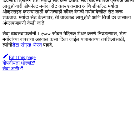
दिवसांची ट्रेलिंग डेटा मर्यादा सेट करू देतात. सेवा व्यवस्थापक प्रत्येक कीला
लागू होणारी डीफॉल्ट मर्यादा सेट करू शकतात आणि डीफॉल्ट मर्यादा
ओव्हरराइड करण्यासाठी कोणत्याही कीवर वेगळी मर्यादादेखील सेट करू
शकतात. मर्यादा सेट केल्यावर, ती तात्काळ लागू होते आणि तिची दर तासाला
अंमलबजावणी केली जाते.
सेवा व्यवस्थापकांनी Jigsaw सोबत मेट्रिक शेअर करणे निवडल्यास, डेटा
मर्यादांच्या वापराचा अहवाल कसा दिला जाईल याबाबतच्या तपशिलांसाठी,
त्यांनी
डेटा संग्रह धोरण
पहावे.
Edit this page
गोपनीयता धोरण
सेवा अटी