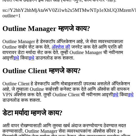
ss://
Y2hhY2hhMjAtaWV0Zi1wb2x5MTMwNTp1eXhUQ3MzemV
outline=1
Outline Manager म्हणजे काय?
Outline Manager हे डेस्कटॉप अ‍ॅप्लिकेशन आहे, जे सेवा व्यवस्थापकाला
Outline सर्व्हर सेट करू देते,
अ‍ॅक्सेस की
जनरेट करू देते आणि प्रति की
वापरावर डेटा मर्यादा सेट करू देते. तुम्ही Outline Manager ची नवीनतम
आवृत्ती
इथे
किंवा
इथे
डाउनलोड करू शकता.
Outline Client म्हणजे काय?
Outline Client हे डेस्कटॉप आणि मोबाइलसाठी उपलब्ध असलेले अ‍ॅप्लिकेशन
आहे, जे तुम्हाला Outline सर्व्हरशी कनेक्ट करू देते आणि अ‍ॅक्सेस की वापरून
VPN अ‍ॅक्सेस करू देते. तुम्ही Outline Client ची नवीनतम आवृत्ती
इथे
किंवा
इथे
डाउनलोड करू शकता.
डेटा मर्यादा म्हणजे काय?
अती वापर रोखण्यासाठी आणि तुमचा खर्च अंदाज करण्योयाग्य ठेवण्यात मदत
करण्यासाठी, Outline Manager सेवा व्यवस्थापकांना अ‍ॅक्सेस कीवर ३०