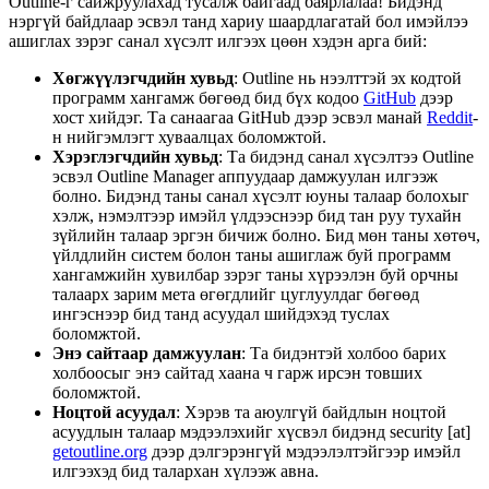
Outline-г сайжруулахад тусалж байгаад баярлалаа! Бидэнд
нэргүй байдлаар эсвэл танд хариу шаардлагатай бол имэйлээ
ашиглах зэрэг санал хүсэлт илгээх цөөн хэдэн арга бий:
Хөгжүүлэгчдийн хувьд
: Outline нь нээлттэй эх кодтой
программ хангамж бөгөөд бид бүх кодоо
GitHub
дээр
хост хийдэг. Та санаагаа GitHub дээр эсвэл манай
Reddit
-
н нийгэмлэгт хуваалцах боломжтой.
Хэрэглэгчдийн хувьд
: Та бидэнд санал хүсэлтээ Outline
эсвэл Outline Manager аппуудаар дамжуулан илгээж
болно. Бидэнд таны санал хүсэлт юуны талаар болохыг
хэлж, нэмэлтээр имэйл үлдээснээр бид тан руу тухайн
зүйлийн талаар эргэн бичиж болно. Бид мөн таны хөтөч,
үйлдлийн систем болон таны ашиглаж буй программ
хангамжийн хувилбар зэрэг таны хүрээлэн буй орчны
талаарх зарим мета өгөгдлийг цуглуулдаг бөгөөд
ингэснээр бид танд асуудал шийдэхэд туслах
боломжтой.
Энэ сайтаар дамжуулан
: Та бидэнтэй холбоо барих
холбоосыг энэ сайтад хаана ч гарж ирсэн товших
боломжтой.
Ноцтой асуудал
: Хэрэв та аюулгүй байдлын ноцтой
асуудлын талаар мэдээлэхийг хүсвэл бидэнд security [at]
getoutline.org
дээр дэлгэрэнгүй мэдээлэлтэйгээр имэйл
илгээхэд бид талархан хүлээж авна.