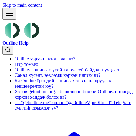
Skip to main content
Outline Help
Outline хэрхэн ажилладаг вэ?
Нэр томьёо
Outline-г ашиглах үеийн аюулгүй байдал, нууцлал
Санал хүсэлт, зөвлөмж хэрхэн илгээх вэ?
Би Outline брэндийг ашиглах эсвэл олшруулах
зөвшөөрөлтэй юү?
Хэрэв getoutline.org-г блоклосон бол би Outline-н нөөцөд
хэрхэн хандаж болох вэ?
Та "getoutline.me" болон "@OutlineVpnOfficial" Telegram
сувгийг дэмждэг үү?