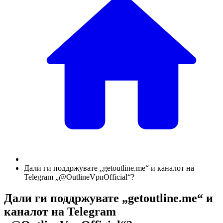
Дали ги поддржувате „getoutline.me“ и каналот на
Telegram „@OutlineVpnOfficial“?
Дали ги поддржувате „getoutline.me“ и
каналот на Telegram