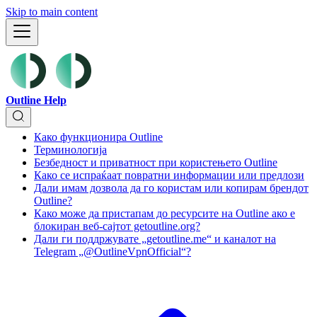
Skip to main content
Outline Help
Како функционира Outline
Терминологија
Безбедност и приватност при користењето Outline
Како се испраќаат повратни информации или предлози
Дали имам дозвола да го користам или копирам брендот
Outline?
Како може да пристапам до ресурсите на Outline ако е
блокиран веб-сајтот getoutline.org?
Дали ги поддржувате „getoutline.me“ и каналот на
Telegram „@OutlineVpnOfficial“?