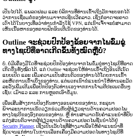
ເປັນໄປໄດ້. ແພລດຟອມ ແລະ ບໍລິການທີ່ທ່ານເຂົ້າເຖິງມັກຈະບອກໄດ້
ວ່າການເຊື່ອມຕໍ່ຂອງທ່ານມາຈາກເຊີບເວີຄລາວ. ເຊິ່ງກໍອາດຈະຄາດ
ເດົາໄດ້ໃນບາງເທື່ອວ່າທ່ານກຳລັງໃຊ້ VPN, ແຕ່ເຂົາເຈົ້າຈະບໍ່ສາມາດ
ເຫັນເນື້ອຫາຂອງທຣາບຟິກອິນເຕີເນັດຂອງທ່ານໄດ້.
Outline ຈະຊ່ວຍປົກປ້ອງຂ້ອຍຈາກໄພຂົ່ມຂູ່
ທາງໄຊເບີທີ່ອາດເກີດຂຶ້ນທັງໝົດຫຼືບໍ່?
ບໍ່. ບໍ່ມີເຄື່ອງມືໃດທີ່ຈະຊ່ວຍປົກປ້ອງທ່ານຈາກໄພຂົ່ມຂູ່ທາງໄຊເບີທີ່ອາດ
ເກີດຂຶ້ນທັງໝົດໄດ້. ແຕ່ Outline ຈະຊ່ວຍໃຫ້ທ່ານເຂົ້າເຖິງອິນເຕີເນັດ
ແບບເປີດ ແລະ ເພີ່ມຄວາມເປັນສ່ວນຕົວຂອງທ່ານໄດ້ໂດຍການເຂົ້າ
ລະຫັດການເຂົ້າເບິ່ງຂອງທ່ານ, ແຕ່ພວກເຮົາຂໍແນະນຳໃຫ້ທ່ານລະມັດ
ລະວັງເພີ່ມເຕີມເພື່ອປົກປ້ອງຕົວທ່ານເອງຈາກການໂຈມຕີປະເພດອື່ນໆ
ເຊັ່ນ: ເມົາແວ ແລະ ການຫຼອກເອົາຂໍ້ມູນ.
ເພື່ອເສີມສ້າງການປ້ອງກັນທາງອອນລາຍຂອງທ່ານ, ກະລຸນາ
ພິຈາລະນາການເຮັດວຽກຮ່ວມກັບຜູ້ຊ່ຽວຊານດ້ານຄວາມປອດໄພ
ທາງໄຊເບີຂອງອົງກອນຂອງທ່ານ. ຫຼື ທ່ານສາມາດຮັບຄຳແນະນຳທີ່ປັບ
ແຕ່ງສ່ວນຕົວຈາກຜູ້ຊ່ຽວຊານດ້ານຄວາມປອດໄພຊັ້ນນຳໄດ້ຢູ່
Security Planner
, ເຊິ່ງເປັນເວັບໄຊທີ່ສ້າງມາເພື່ອໃຫ້ຄຳແນະນຳທີ່
ຊັດເຈນແກ່ທ່ານໃນການເລືອກເຄື່ອງມືຄວາມປອດໄພທາງໄຊເບີທີ່