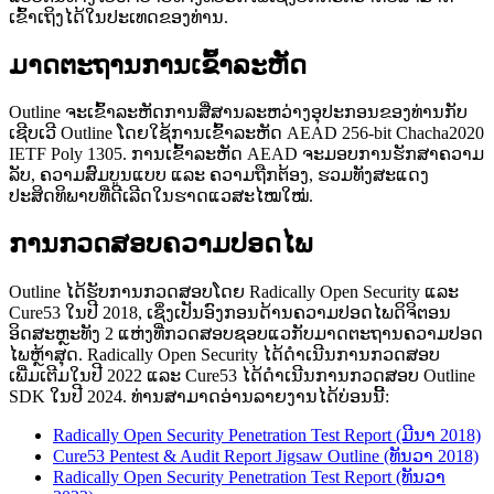
ເຂົ້າເຖິງໄດ້ໃນປະເທດຂອງທ່ານ.
ມາດຕະຖານການເຂົ້າລະຫັດ
Outline ຈະເຂົ້າລະຫັດການສື່ສານລະຫວ່າງອຸປະກອນຂອງທ່ານກັບ
ເຊີບເວີ Outline ໂດຍໃຊ້ການເຂົ້າລະຫັດ AEAD 256-bit Chacha2020
IETF Poly 1305. ການເຂົ້າລະຫັດ AEAD ຈະມອບການຮັກສາຄວາມ
ລັບ, ຄວາມສົມບູນແບບ ແລະ ຄວາມຖືກຕ້ອງ, ຮວມທັງສະແດງ
ປະສິດທິພາບທີ່ດີເລີດໃນຮາດແວສະໄໝໃໝ່.
ການກວດສອບຄວາມປອດໄພ
Outline ໄດ້ຮັບການກວດສອບໂດຍ Radically Open Security ແລະ
Cure53 ໃນປີ 2018, ເຊິ່ງເປັນອົງກອນດ້ານຄວາມປອດໄພດິຈິຕອນ
ອິດສະຫຼະທັງ 2 ແຫ່ງທີ່ກວດສອບຊອບແວກັບມາດຕະຖານຄວາມປອດ
ໄພຫຼ້າສຸດ. Radically Open Security ໄດ້ດຳເນີນການກວດສອບ
ເພີ່ມເຕີມໃນປີ 2022 ແລະ Cure53 ໄດ້ດຳເນີນການກວດສອບ Outline
SDK ໃນປີ 2024. ທ່ານສາມາດອ່ານລາຍງານໄດ້ບ່ອນນີ້:
Radically Open Security Penetration Test Report (ມີນາ 2018)
Cure53 Pentest & Audit Report Jigsaw Outline (ທັນວາ 2018)
Radically Open Security Penetration Test Report (ທັນວາ