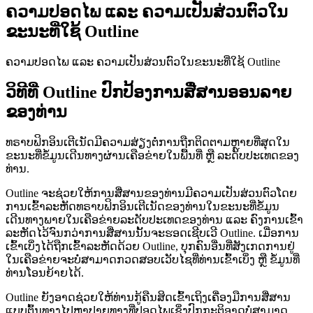
ຄວາມປອດໄພ ແລະ ຄວາມເປັນສ່ວນຕົວໃນ
ຂະນະທີ່ໃຊ້ Outline
ຄວາມປອດໄພ ແລະ ຄວາມເປັນສ່ວນຕົວໃນຂະນະທີ່ໃຊ້ Outline
ວິທີທີ່ Outline ປົກປ້ອງການສື່ສານອອນລາຍ
ຂອງທ່ານ
ທຣາບຟິກອິນເຕີເນັດມີຄວາມສ່ຽງຕໍ່ການຖືກຕິດຕາມຫຼາຍທີ່ສຸດໃນ
ຂະນະທີ່ຂໍ້ມູນເດີນທາງຜ່ານເຄືອຂ່າຍໃນພື້ນທີ່ ຫຼື ລະດັບປະເທດຂອງ
ທ່ານ.
Outline ຈະຊ່ວຍໃຫ້ການສື່ສານຂອງທ່ານມີຄວາມເປັນສ່ວນຕົວໂດຍ
ການເຂົ້າລະຫັດທຣາບຟິກອິນເຕີເນັດຂອງທ່ານໃນຂະນະທີ່ຂໍ້ມູນ
ເດີນທາງພາຍໃນເຄືອຂ່າຍລະດັບປະເທດຂອງທ່ານ ແລະ ຄົງການເຂົ້າ
ລະຫັດໄວ້ຈົນກວ່າການສື່ສານນັ້ນຈະຮອດເຊີບເວີ Outline. ເມື່ອການ
ເຂົ້າເບິ່ງໄດ້ຖືກເຂົ້າລະຫັດດ້ວຍ Outline, ບຸກຄົນອື່ນທີ່ສັງເກດການຢູ່
ໃນເຄືອຂ່າຍຈະບໍ່ສາມາດກວດສອບເວັບໄຊທີ່ທ່ານເຂົ້າເບິ່ງ ຫຼື ຂໍ້ມູນທີ່
ທ່ານໂອນຍ້າຍໄດ້.
Outline ຍັງອາດຊ່ວຍໃຫ້ທ່ານກູ້ຄືນສິດເຂົ້າເຖິງເຄື່ອງມືການສື່ສານ
ແບບຕົ້ນທາງໄປຫາປາຍທາງທີ່ປອດໄພເຊິ່ງປົກກະຕິອາດບໍ່ສາມາດ