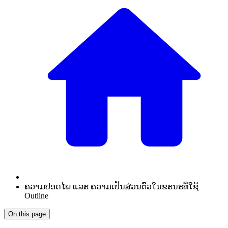
ຄວາມປອດໄພ ແລະ ຄວາມເປັນສ່ວນຕົວໃນຂະນະທີ່ໃຊ້
Outline
On this page