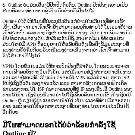
ບໍ່, Outline ບໍ່ແມ່ນເຄື່ອງມືປົກປິດຕົວຕົນ. Outline ປົກປ້ອງຄວາມເປັນ
ສ່ວນຕົວຂອງທ່ານຈາກຜູ້ເບິ່ງເຄືອຂ່າຍທີ່ເປັນໄປໄດ້.
Outline ບໍ່ໄດ້ໃຫ້ຂໍ້ມູນທີ່ບໍ່ລະບຸຕົວຕົນແກ່ທ່ານໃນເວັບໄຊທີ່ທ່ານເຂົ້າ
ເບິ່ງ, ເນື່ອງຈາກວ່າເຂົາເຈົ້າຍັງສາມາດລະບຸຕົວທ່ານໄດ້ໃນເວລາທີ່ທ່ານ
ເຂົ້າສູ່ລະບົບ ແລະ ບາງຄັ້ງຜ່ານເທັກນິກຕ່າງໆ, ເຊັ່ນ: ການພິມລາຍນິ້ວ
ມືໂປຣແກຣມທ່ອງເວັບ. ສໍາລັບແອັບມືຖື, ສະມາດໂຟນທີ່ທັນສະໄໝ
ສ່ວນໃຫຍ່ມີ APIs ທີ່ອະນຸຍາດໃຫ້ແອັບຕິດຕັ້ງເພື່ອດຶງຂໍ້ມູນສະຖານທີ່
ຂອງທ່ານທີ່ບໍ່ຂຶ້ນກັບພຣັອກຊີຂອງທ່ານເນື່ອງຈາກວ່າເຂົາເຈົ້າສາມາດ
ອີງໃສ່ GPS ທີ່ຝັງໄດ້.
VPNs ໂດຍທົ່ວໄປແມ່ນໃຫ້ການປົກປ້ອງທີ່ສໍາຄັນ, ໂດຍສະເພາະຈາກ
ການເຝົ້າລະວັງທາງອິນເຕີເນັດ, ແຕ່ກໍມີຄວາມສ່ຽງຕໍ່ການດໍາເນີນງານ
ອອນລາຍຢູ່ສະເໝີ. ເຖິງແມ່ນວ່າຈະໃຊ້ VPN ແລ້ວກໍຕາມ, ຫາກ ISP
ຮັບຮູ້ເຖິງຕົວຕົນຂອງທ່ານແລ້ວ ແລະ ສາມາດສັງເກດທຣາບຟິກເຄືອ
ຂ່າຍຂອງທ່ານໄດ້, ISP ກໍອາດຈະລະບຸທີ່ຢູ່ IP ຂອງເຊີບເວີ Outline ຂອງ
ທ່ານໄດ້ນຳ. ເຊິ່ງຂໍ້ມູນນີ້ອາດນຳໄປໃຊ້ເພື່ອບລັອກການເຂົ້າເຖິງເຊີບເວີ
Outline ຫຼື ຮຽນຮູ້ຮູບແບບການນຳໃຊ້ ເຊັ່ນ: ເວລາທີ່ທ່ານມັກຈະອອນ
ລາຍ ແລະ ອາດໃຊ້ຊອກຫາສະຖານທີ່ຂອງທ່ານໂດຍການປະເມີນໄດ້
ອີກດ້ວຍ.
ມີໃຜສາມາດບອກໄດ້ບໍ່ວ່າຂ້ອຍກຳລັງໃຊ້
Outline ຢູ່?