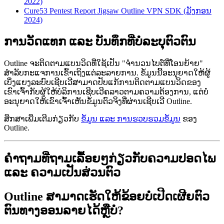
2022)
Cure53 Pentest Report Jigsaw Outline VPN SDK (ມັງກອນ
2024)
ການວັດແທກ ແລະ ບັນທຶກທີ່ບໍ່ລະບຸຕົວຕົນ
Outline ຈະຕິດຕາມແບນວິດທີ່ໃຊ້ເປັນ "ຈຳນວນໄບຕ໌ທີ່ໂອນຍ້າຍ"
ສຳລັບກະແຈການເຂົ້າເຖິງແຕ່ລະລາຍການ. ຂໍ້ມູນນີ້ອະນຸຍາດໃຫ້ຜູ້
ເບິ່ງແຍງລະບົບເຊີບເວີສາມາດປັບແກ້ການຕິດຕາມແບນວິດຂອງ
ເຂົາເຈົ້າກັບຜູ້ໃຫ້ບໍລິການເຊີບເວີຄລາວຕາມຄວາມຕ້ອງການ, ແຕ່ບໍ່
ອະນຸຍາດໃຫ້ເຂົາເຈົ້າເຫັນຂໍ້ມູນຕົວຈິງທີ່ຜ່ານເຊີບເວີ Outline.
ສຶກສາເພີ່ມເຕີມກ່ຽວກັບ
ຂໍ້ມູນ ແລະ ການຮວບຮວມຂໍ້ມູນ
ຂອງ
Outline.
ຄຳຖາມທີ່ຖາມເລື້ອຍໆກ່ຽວກັບຄວາມປອດໄພ
ແລະ ຄວາມເປັນສ່ວນຕົວ
Outline ສາມາດເຮັດໃຫ້ຂ້ອຍບໍ່ເປີດເຜີຍຕົວ
ຕົນທາງອອນລາຍໄດ້ຫຼືບໍ່?