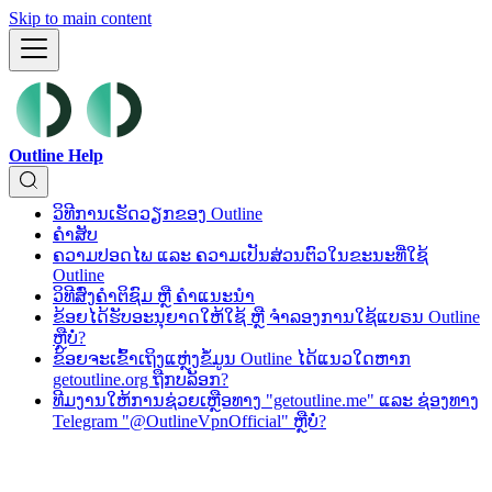
Skip to main content
Outline Help
ວິທີການເຮັດວຽກຂອງ Outline
ຄຳສັບ
ຄວາມປອດໄພ ແລະ ຄວາມເປັນສ່ວນຕົວໃນຂະນະທີ່ໃຊ້
Outline
ວິທີສົ່ງຄຳຕິຊົມ ຫຼື ຄຳແນະນຳ
ຂ້ອຍໄດ້ຮັບອະນຸຍາດໃຫ້ໃຊ້ ຫຼື ຈຳລອງການໃຊ້ແບຣນ Outline
ຫຼືບໍ່?
ຂ້ອຍຈະເຂົ້າເຖິງແຫຼ່ງຂໍ້ມູນ Outline ໄດ້ແນວໃດຫາກ
getoutline.org ຖືກບລັອກ?
ທີມງານໃຫ້ການຊ່ວຍເຫຼືອທາງ "getoutline.me" ແລະ ຊ່ອງທາງ
Telegram "@OutlineVpnOfficial" ຫຼືບໍ່?