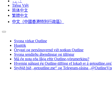
اردو
Tiếng Việt
简体中文
繁體中文
中文（中國香港特別行政區）
Svona virkar Outline
Hugtök
Öryggi og persónuvernd við notkun Outline
Svona sendirðu ábendingar og tillögur
Má ég nota eða líkja eftir Outline-vörumerkinu?
Hvernig nálgast ég Outline-tilföng ef lokað er á getoutline.org
Styðjið þið „getoutline.me“ og Telegram-rásina „@OutlineVp