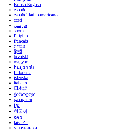
British English
español
español latinoamericano
eesti
فارسی
suomi
Filipino
français
עברית
हिन्दी
hrvatski
magyar
հայերեն
Indonesia
íslenska
italiano
日本語
ქართული
қазақ тілі
ខ្មែរ
한국어
ລາວ
latviešu
македонски