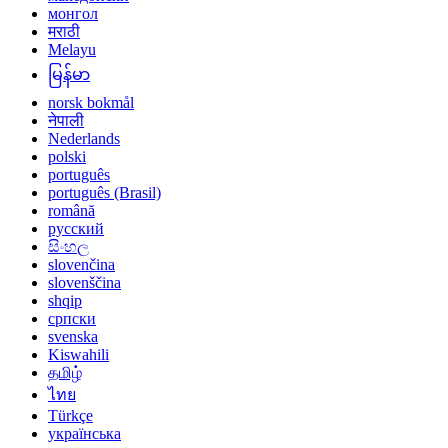
монгол
मराठी
Melayu
မြန်မာ
norsk bokmål
नेपाली
Nederlands
polski
português
português (Brasil)
română
русский
සිංහල
slovenčina
slovenščina
shqip
српски
svenska
Kiswahili
தமிழ்
ไทย
Türkçe
українська