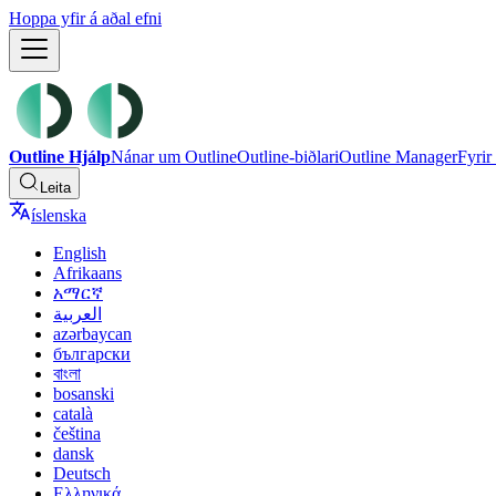
Hoppa yfir á aðal efni
Outline Hjálp
Nánar um Outline
Outline-biðlari
Outline Manager
Fyrir 
Leita
íslenska
English
Afrikaans
አማርኛ
العربية
azərbaycan
български
বাংলা
bosanski
català
čeština
dansk
Deutsch
Ελληνικά