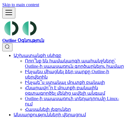
Skip to main content
Outline Օգնություն
Աշխատանքի սկիզբ
Որո՞նք են համակարգի պահանջները՝
Outline-ի սպասառուն գործարկելու համար
Ինչպես միացնել ձեր սարքը Outline-ի
սերվերին
Ինչպե՞ս ստանալ մուտքի բանալի
Հնարավո՞ր է մուտքի բանալին
օգտագործել մեկից ավելի անգամ
Outline-ի սպասառուի տեղադրումը Linux-
ում
Հասանելի լեզուներ
Անսարքությունների վերացում