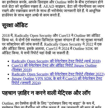
का इस्तेमाल करके, आपके डिवाइस और Outline सर्वर के बीच ट्रांसफ़र होने
वाले डेटा को सुरक्षित रखता है. AEAD साइफ़र, डेटा की गोपनीयता का ध्यान
रखने और रखरखाव करने के साथ ही भरोसेमंद जानकारी देते हैं. ये आधुनिक
हार्डवेयर के साथ बहुत अच्छे से काम करते हैं.
सुरक्षा ऑडिट
2018 में, Radically Open Security और Cure53 ने Outline का ऑडिट
किया था. ये दोनों ऐसे स्वतंत्र डिजिटल सुरक्षा संगठन हैं जो नए सुरक्षा मानकों
पर सॉफ़्टवेयर की जांच करते हैं. Radically Open Security ने 2022 में एक
और ऑडिट किया. इसके अलावा, Cure53 ने 2024 में Outline SDK का
ऑडिट किया. ये सभी रिपोर्ट यहां देखी जा सकती हैं:
Radically Open Security की पेनेट्रेशन टेस्ट रिपोर्ट (मार्च 2018)
Cure53 की पेनेट्रेशन टेस्ट और ऑडिट रिपोर्ट Jigsaw Outline
(दिसंबर 2018)
Radically Open Security की पेनेट्रेशन टेस्ट रिपोर्ट (दिसंबर 2022)
Jigsaw Outline VPN SDK के बारे में Cure53 की पेनेट्रेशन टेस्ट
रिपोर्ट (जनवरी 2024)
पहचान ज़ाहिर न करने वाली मेट्रिक और लॉग
Outline, हर ऐक्सेस कुंजी के लिए "ट्रांसफ़र किए गए बाइट" के रूप में,
इस्तेमाल किए गए बैंडविथ को ट्रैक करता है. इस जानकारी की मदद से सर्वर