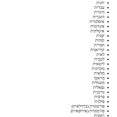
יוונית
עברית
הינדית
הונגרית
איסלנדית
אינדונזית
איטלקית
יפנית
קזחית
חמרית
קוריאנית
לאית
לטבית
ליטאית
מקדונית
מלאית
מראטי
מונגולית
נפאלית
נורבגית
פרסית
פולנית
פורטוגזית (ברזילאית)
פורטוגזית (אירופאית)
רומנית