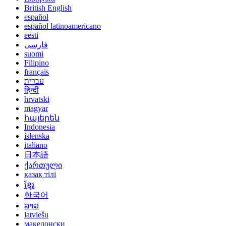
British English
español
español latinoamericano
eesti
فارسی
suomi
Filipino
français
עברית
हिन्दी
hrvatski
magyar
հայերեն
Indonesia
íslenska
italiano
日本語
ქართული
қазақ тілі
ខ្មែរ
한국어
ລາວ
latviešu
македонски