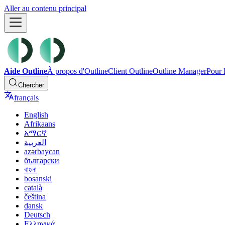
Aller au contenu principal
Aide Outline
À propos d'Outline
Client Outline
Outline Manager
Pour 
Chercher
français
English
Afrikaans
አማርኛ
العربية
azərbaycan
български
বাংলা
bosanski
català
čeština
dansk
Deutsch
Ελληνικά