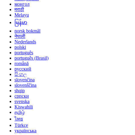
монгол
मराठी
Melayu
မြန်မာ
norsk bokmål
नेपाली
Nederlands
polski
português
português (Brasil)
română
русский
සිංහල
slovenčina
slovenščina
shqip
српски
svenska
Kiswahili
தமிழ்
ไทย
Türkçe
українська