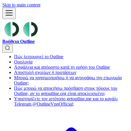
Skip to main content
Βοήθεια Outline
Πώς λειτουργεί το Outline
Ορολογία
Ασφάλεια και απόρρητο κατά τη χρήση του Outline
Αποστολή σχολίων ή προτάσεων
Μπορώ να χρησιμοποιήσω ή να αντιγράψω την επωνυμία
Outline;
Πώς μπορώ να αποκτήσω πρόσβαση στους πόρους του
Outline, αν το getoutline.org είναι αποκλεισμένο;
Υποστηρίζετε τον ιστότοπο getoutline.me και το κανάλι
Telegram @OutlineVpnOfficial;