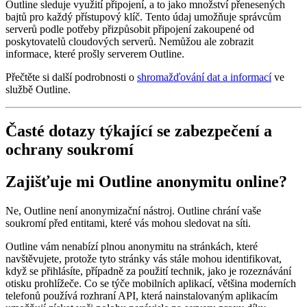
Outline sleduje využití připojení, a to jako množství přenesených
bajtů pro každý přístupový klíč. Tento údaj umožňuje správcům
serverů podle potřeby přizpůsobit připojení zakoupené od
poskytovatelů cloudových serverů. Nemůžou ale zobrazit
informace, které prošly serverem Outline.
Přečtěte si další podrobnosti o
shromažďování dat a informací
ve
službě Outline.
Časté dotazy týkající se zabezpečení a
ochrany soukromí
Zajišťuje mi Outline anonymitu online?
Ne, Outline není anonymizační nástroj. Outline chrání vaše
soukromí před entitami, které vás mohou sledovat na síti.
Outline vám nenabízí plnou anonymitu na stránkách, které
navštěvujete, protože tyto stránky vás stále mohou identifikovat,
když se přihlásíte, případně za použití technik, jako je rozeznávání
otisku prohlížeče. Co se týče mobilních aplikací, většina moderních
telefonů používá rozhraní API, která nainstalovaným aplikacím