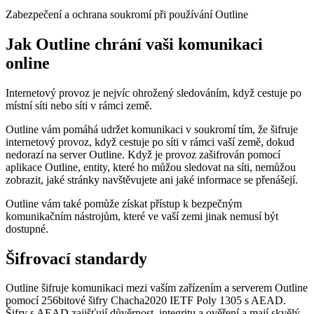
Zabezpečení a ochrana soukromí při používání Outline
Jak Outline chrání vaši komunikaci
online
Internetový provoz je nejvíc ohrožený sledováním, když cestuje po
místní síti nebo síti v rámci země.
Outline vám pomáhá udržet komunikaci v soukromí tím, že šifruje
internetový provoz, když cestuje po síti v rámci vaší země, dokud
nedorazí na server Outline. Když je provoz zašifrován pomocí
aplikace Outline, entity, které ho můžou sledovat na síti, nemůžou
zobrazit, jaké stránky navštěvujete ani jaké informace se přenášejí.
Outline vám také pomůže získat přístup k bezpečným
komunikačním nástrojům, které ve vaší zemi jinak nemusí být
dostupné.
Šifrovací standardy
Outline šifruje komunikaci mezi vaším zařízením a serverem Outline
pomocí 256bitové šifry Chacha2020 IETF Poly 1305 s AEAD.
Šifry s AEAD zajišťují důvěrnost, integritu a ověření a mají skvělý