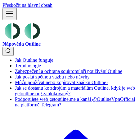
Přeskočit na hlavní obsah
Nápověda Outline
Jak Outline funguje
Terminologie
Zabezpečení a ochrana soukromí při používání Outline
Jak poslat zpětnou vazbu nebo návrhy
Můžu používat nebo kopírovat značku Outline?
Jak se dostanu ke zdrojům a materiálům Outline, když je web
getoutline.org zablokovaný?
Podporujete web getoutline.me a kanál @OutlineVpnOfficial
na platformě Telegram?