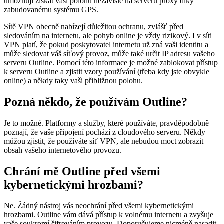
umožňují získat vaši polohu nezávisle na serveru proxy díky
zabudovanému systému GPS.
Sítě VPN obecně nabízejí důležitou ochranu, zvlášť před
sledováním na internetu, ale pohyb online je vždy rizikový. I v síti
VPN platí, že pokud poskytovatel internetu už zná vaši identitu a
může sledovat váš síťový provoz, může také určit IP adresu vašeho
serveru Outline. Pomocí této informace je možné zablokovat přístup
k serveru Outline a zjistit vzory používání (třeba kdy jste obvykle
online) a někdy taky vaši přibližnou polohu.
Pozná někdo, že používám Outline?
Je to možné. Platformy a služby, které používáte, pravděpodobně
poznají, že vaše připojení pochází z cloudového serveru. Někdy
můžou zjistit, že používáte síť VPN, ale nebudou moct zobrazit
obsah vašeho internetového provozu.
Chrání mě Outline před všemi
kybernetickými hrozbami?
Ne. Žádný nástroj vás neochrání před všemi kybernetickými
hrozbami. Outline vám dává přístup k volnému internetu a zvyšuje
vaše soukromí šifrováním provozu. Doporučujeme nicméně nasadit