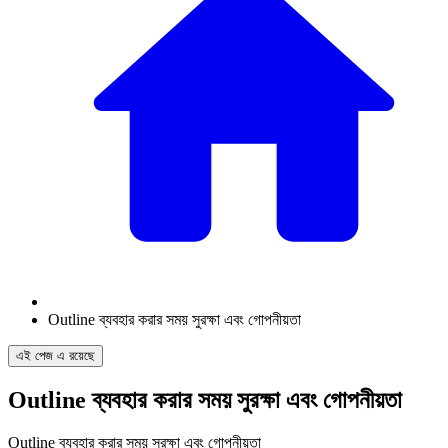
Outline ব্যবহার করার সময় সুরক্ষা এবং গোপনীয়তা
এই পেজ এ রয়েছে
Outline ব্যবহার করার সময় সুরক্ষা এবং গোপনীয়তা
Outline ব্যবহার করার সময় সুরক্ষা এবং গোপনীয়তা