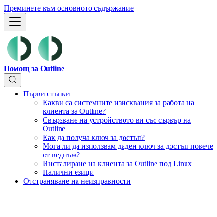
Преминете към основното съдържание
Помощ за Outline
Първи стъпки
Какви са системните изисквания за работа на
клиента за Outline?
Свързване на устройството ви със сървър на
Outline
Как да получа ключ за достъп?
Мога ли да използвам даден ключ за достъп повече
от веднъж?
Инсталиране на клиента за Outline под Linux
Налични езици
Отстраняване на неизправности