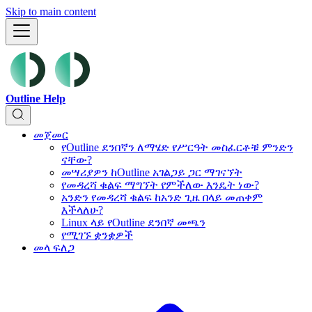
Skip to main content
Outline Help
መጀመር
የOutline ደንበኛን ለማሄድ የሥርዓት መስፈርቶቹ ምንድን
ናቸው?
መሣሪያዎን ከOutline አገልጋይ ጋር ማገናኘት
የመዳረሻ ቁልፍ ማግኘት የምችለው እንዴት ነው?
አንድን የመዳረሻ ቁልፍ ከአንድ ጊዜ በላይ መጠቀም
እችላለሁ?
Linux ላይ የOutline ደንበኛ መጫን
የሚገኙ ቋንቋዎች
መላ ፍለጋ