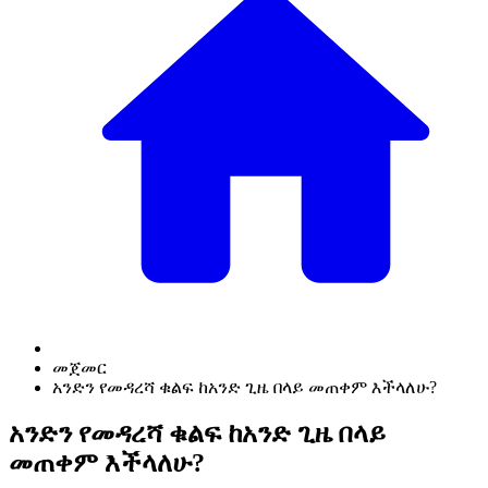
መጀመር
አንድን የመዳረሻ ቁልፍ ከአንድ ጊዜ በላይ መጠቀም እችላለሁ?
አንድን የመዳረሻ ቁልፍ ከአንድ ጊዜ በላይ
መጠቀም እችላለሁ?