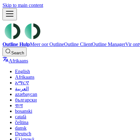
Skip to main content
Outline Hulp
Meer oor Outline
Outline Client
Outline Manager
Vir ont
Search
Afrikaans
English
Afrikaans
አማርኛ
العربية
azərbaycan
български
বাংলা
bosanski
català
čeština
dansk
Deutsch
Ελληνικά