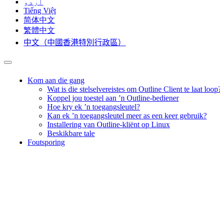
اردو
Tiếng Việt
简体中文
繁體中文
中文（中國香港特別行政區）
Kom aan die gang
Wat is die stelselvereistes om Outline Client te laat loop
Koppel jou toestel aan ’n Outline-bediener
Hoe kry ek ’n toegangsleutel?
Kan ek ’n toegangsleutel meer as een keer gebruik?
Installering van Outline-kliënt op Linux
Beskikbare tale
Foutsporing