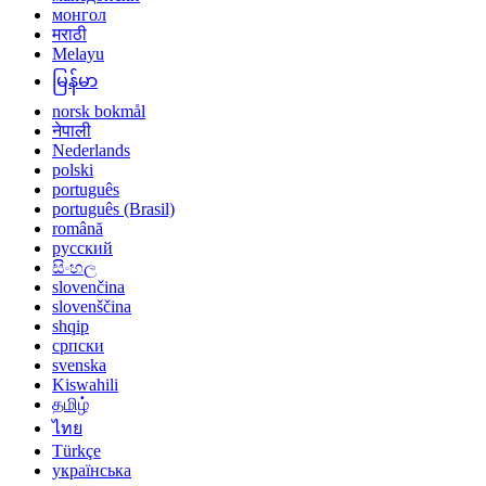
монгол
मराठी
Melayu
မြန်မာ
norsk bokmål
नेपाली
Nederlands
polski
português
português (Brasil)
română
русский
සිංහල
slovenčina
slovenščina
shqip
српски
svenska
Kiswahili
தமிழ்
ไทย
Türkçe
українська