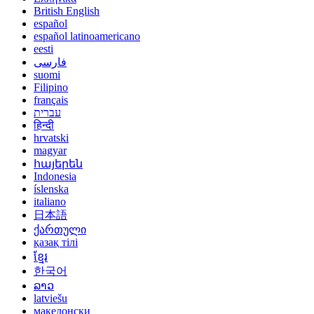
British English
español
español latinoamericano
eesti
فارسی
suomi
Filipino
français
עברית
हिन्दी
hrvatski
magyar
հայերեն
Indonesia
íslenska
italiano
日本語
ქართული
қазақ тілі
ខ្មែរ
한국어
ລາວ
latviešu
македонски